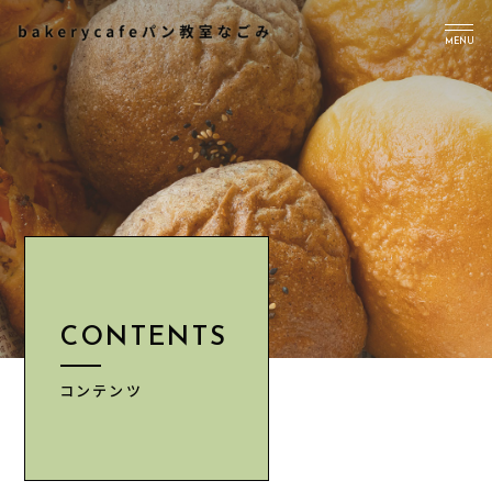
MENU
TOP
PICK UP
ABOUT US
Instagram
CONTENTS
CONTENTS
NEWS
ACCESS
コンテンツ
INFORMATION
CONTACT