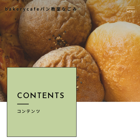
MENU
TOP
PICK UP
ABOUT US
Instagram
CONTENTS
CONTENTS
NEWS
ACCESS
コンテンツ
INFORMATION
CONTACT