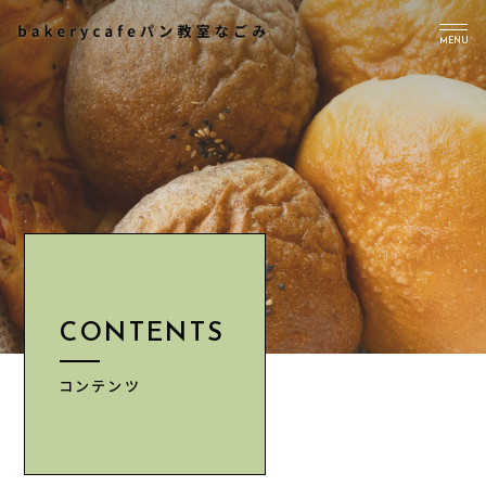
MENU
TOP
PICK UP
ABOUT US
Instagram
CONTENTS
CONTENTS
NEWS
ACCESS
コンテンツ
INFORMATION
CONTACT