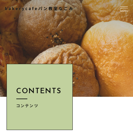
MENU
TOP
PICK UP
ABOUT US
Instagram
CONTENTS
CONTENTS
NEWS
ACCESS
コンテンツ
INFORMATION
CONTACT