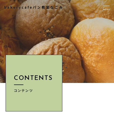
MENU
TOP
PICK UP
ABOUT US
Instagram
CONTENTS
CONTENTS
NEWS
ACCESS
コンテンツ
INFORMATION
CONTACT