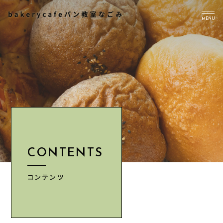
MENU
TOP
PICK UP
ABOUT US
Instagram
CONTENTS
CONTENTS
NEWS
ACCESS
コンテンツ
INFORMATION
CONTACT