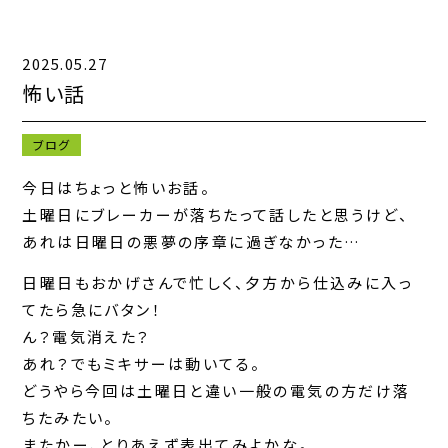
2025.05.27
キャンペーン一覧
怖い話
お知らせ一覧
ブログ
コンテンツ一覧
今日はちょっと怖いお話。
土曜日にブレーカーが落ちたって話したと思うけど、
お問い合わせフォーム
あれは日曜日の悪夢の序章に過ぎなかった…
日曜日もおかげさんで忙しく、夕方から仕込みに入っ
てたら急にバタン！
ん？電気消えた？
あれ？でもミキサーは動いてる。
どうやら今回は土曜日と違い一般の電気の方だけ落
ちたみたい。
またかー、とりあえず表出てみよかな。