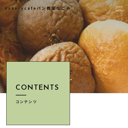
MENU
TOP
PICK UP
ABOUT US
Instagram
CONTENTS
CONTENTS
NEWS
ACCESS
コンテンツ
INFORMATION
CONTACT