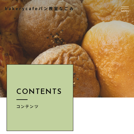
MENU
TOP
PICK UP
ABOUT US
Instagram
CONTENTS
CONTENTS
NEWS
ACCESS
コンテンツ
INFORMATION
CONTACT