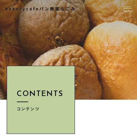
MENU
TOP
PICK UP
ABOUT US
Instagram
CONTENTS
CONTENTS
NEWS
ACCESS
コンテンツ
INFORMATION
CONTACT