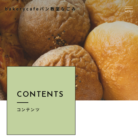
MENU
TOP
PICK UP
ABOUT US
Instagram
CONTENTS
CONTENTS
NEWS
ACCESS
コンテンツ
INFORMATION
CONTACT