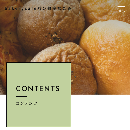
MENU
TOP
PICK UP
ABOUT US
Instagram
CONTENTS
CONTENTS
NEWS
ACCESS
コンテンツ
INFORMATION
CONTACT