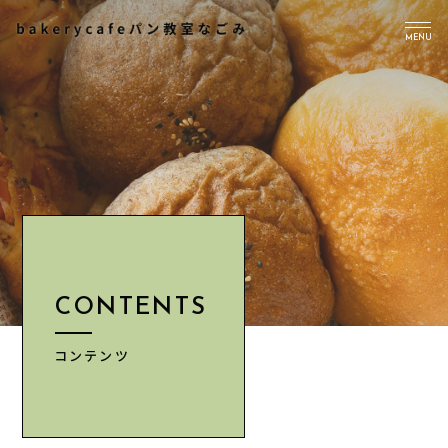
MENU
TOP
PICK UP
ABOUT US
Instagram
CONTENTS
CONTENTS
NEWS
ACCESS
コンテンツ
INFORMATION
CONTACT