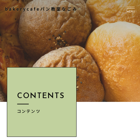
MENU
TOP
PICK UP
ABOUT US
Instagram
CONTENTS
CONTENTS
NEWS
ACCESS
コンテンツ
INFORMATION
CONTACT