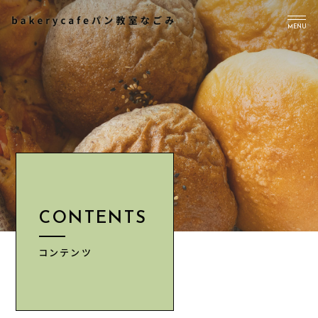
MENU
TOP
PICK UP
ABOUT US
Instagram
CONTENTS
CONTENTS
NEWS
ACCESS
コンテンツ
INFORMATION
CONTACT